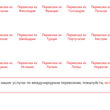
возки из
Перевозки из
Перевозки из
Перевозки из
Перевозки и
талии
Финляндии
Франции
Голландии
Польши
возки из
Перевозки из
Перевозки из
Перевозки из
Перевозки и
ехии
Швейцарии
Турции
Португалии
Австрии
возки из
Перевозки из
Перевозки из
Перевозки из
Перевозки и
ании
Испании
Латвии
Литвы
Норвегии
 наших услугах по международным перевозкам, пожалуйста,
ос