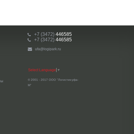
+7 (3472)
446585
+7 (3472)
446585
ufa@logipark.ru
Select Language
▼
© 2001 - 2017 ООО "Логистик-уфа-
зы
М"