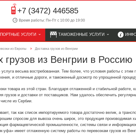
+7 (3472) 446585
Время работы: Пн-Пт с 10:00 до 19:00
СПОРТНЫЕ УСЛУГИ
ТАМОЖЕННЫЕ УСЛУГИ
ИНФ
евозки из Европы
Доставка грузов из Венгрии
 грузов из Венгрии в Россию
 услуга весьма востребованная. Тем более, что условия работы с этим
жения, и отличные дороги, и таможенный досмотр по упрощенной процед
зки товара из этой стран. Благодаря отлаженной и стабильной работе, 
я грузов и доставки от поставщиков. Нам удалось обеспечить регуляр
 числе из Сербии.
вает, так как список импортируемого товара достаточно велик, а транс
орошим спросом для вывоза очень широк, это продукция производимая 
укция фармацевтической промышленности, системы связи и информацион
к-уфа» имеет отлаженную систему работы по перевозкам грузов из Венг