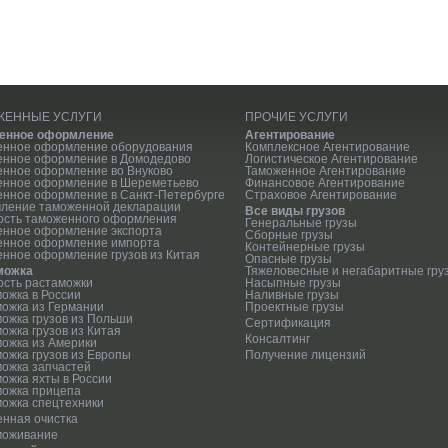
ЖЕННЫЕ УСЛУГИ
ПРОЧИЕ УСЛУГИ
енное оформление
Агентирование
енное оформление оборудования
Комплексное Агентирование
енное оформление в Домодедово
Логистическое Агентирование
нное оформление во Внуково
Таможенное Агентирование
енное оформление в Шереметьево
Финансовое Агентирование
нное оформление в Санкт-Петербурге
Страховое Агентирование
ление таможенной декларации
Все виды грузов
ость таможенного оформления
Генеральные грузы
енное оформление экспорта
Сборные грузы
енное оформление импорта
Контейнерные грузы
нное оформление грузов из Китая
Опасные грузы
можка
Тяжеловесные и негабаритные гру
сть растаможки
Насыпные грузы
ожка в России
Наливные грузы
ожка из Германии
Проектные грузы
ожка грузов из Польши
Сертификация
ожка грузов из Китая
Консалтинг
ожка из Америки
ожка грузов из Европы
Получение лицензий
ожка запчастей
ожка яхты в России
можка прицепа
ожка спецтехники
нная очистка
моживание