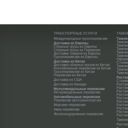
ТРАНСПОРТНЫЕ УСЛУГИ
ТАМО
Международные грузоперевозки
Тамож
Тамож
Доставка из Европы
Тамож
Сборные грузы из Европы
Таможе
Сборные грузы из Германии
Тамож
Доставка товаров из Европы
Таможе
Грузоперевозки из Европы
Оформ
Доставка из Китая
Стоим
Доставка сборных грузов из Китая
Тамож
Контейнерные перевозки из Китая
Тамож
Грузоперевозки из Китая
Таможе
Перевозки из Китая
Раста
Доставка из США
Стоимо
Доставка из Канады
Растам
Растам
Мультимодальные перевозки
Растам
Интермодальные перевозки
Растам
Автомобильные перевозки
Растам
Перевозки автотранспортом
Растам
Морские перевозки
Растам
Растам
Авиа перевозки
Раста
Железнодорожные перевозки
Растам
Таможе
Раста